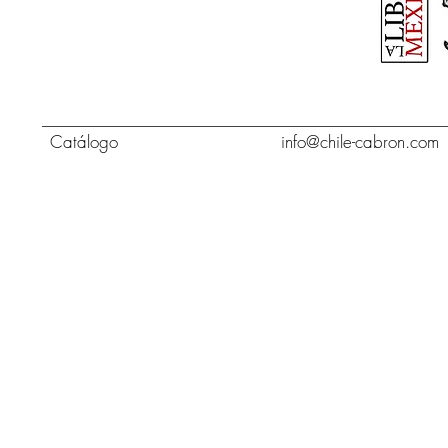
Catálo
go
info@chile-cabron.com