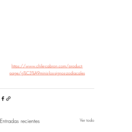
https://www.chile-cabron.com/product-
page/g%C3%A9minis-los-signos-zodiacales
Entradas recientes
Ver todo