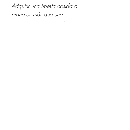
Adquirir una libreta cosida a
mano es más que una
compra; es una inversión en
calidad, arte y sostenibilidad.
Es un recordatorio de que las
cosas hechas con amor y
dedicación tienen un valor
incalculable en nuestra vida
diaria.
Similares: