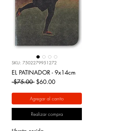
SKU: 7502279951272
EL PATINADOR - 9x14cm
Precio
Precio
 $75.00 
$60.00
de
oferta
Agregar al carrito
Realizar compra