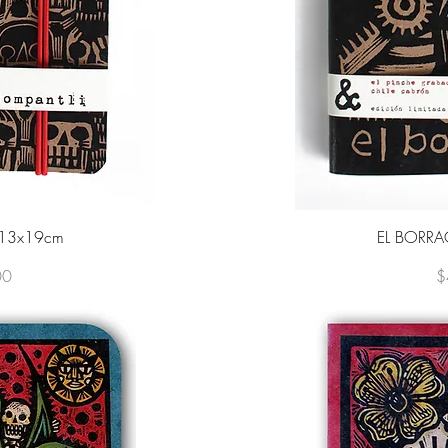
ida
Vi
 13x19cm
EL BORRA
P
00
$