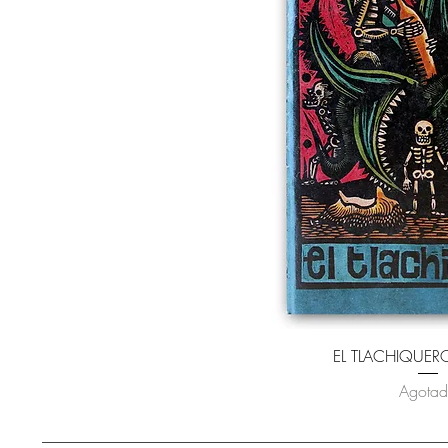
Vista ráp
EL TLACHIQUER
Agota