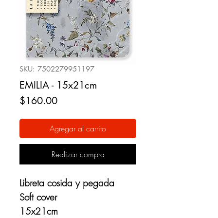
SKU: 7502279951197
EMILIA - 15x21cm
Precio
$160.00
Agregar al carrito
Realizar compra
Libreta cosida y pegada
Soft cover
15x21cm